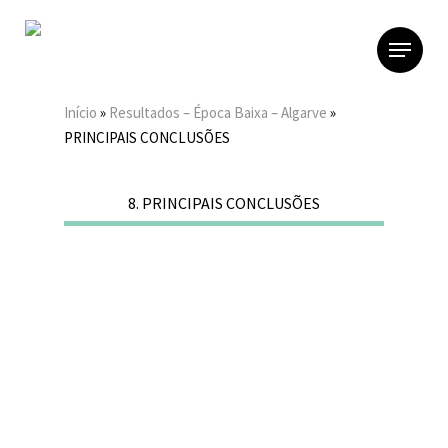
Skip
to
Menu
main
content
Início
»
Resultados – Época Baixa – Algarve
»
PRINCIPAIS CONCLUSÕES
8. PRINCIPAIS CONCLUSÕES